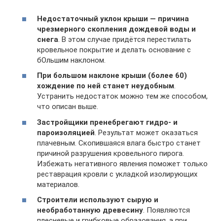
Недостаточный уклон крыши — причина
чрезмерного скопления дождевой воды и
снега
. В этом случае придётся перестилать
кровельное покрытие и делать основание с
бОльшим наклоном.
При большом наклоне крыши (более 60)
хождение по ней станет неудобным
.
Устранить недостаток можно тем же способом,
что описан выше.
Застройщики пренебрегают гидро- и
пароизоляцией
. Результат может оказаться
плачевным. Скопившаяся влага быстро станет
причиной разрушения кровельного пирога.
Избежать негативного явления поможет только
реставрация кровли с укладкой изолирующих
материалов.
Строители используют сырую и
необработанную древесину
. Появляются
плесневые и грибковые образования, а при