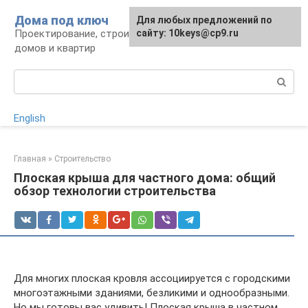
Перейти
Дома под ключ
Для любых предложений по
к
Проектирование, строительство и отделка
сайту: 10keys@cp9.ru
контенту
домов и квартир
Поиск:
English
Главная
»
Строительство
Плоская крыша для частного дома: общий
обзор технологии строительства
Для многих плоская кровля ассоциируется с городскими
многоэтажными зданиями, безликими и однообразными.
Но мы готовы вас удивить! Плоская крыша в частном