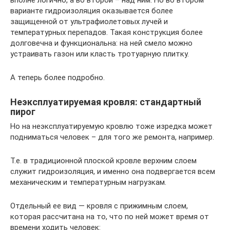
вполне логично, а во второй – над ним. Но во втором
варианте гидроизоляция оказывается более
защищенной от ультрафиолетовых лучей и
температурных перепадов. Такая конструкция более
долговечна и функциональна: на ней смело можно
устраивать газон или класть тротуарную плитку.
А теперь более подробно.
Неэксплуатируемая кровля: стандартный
пирог
Но на неэксплуатируемую кровлю тоже изредка может
подниматься человек – для того же ремонта, например.
Т.е. в традиционной плоской кровле верхним слоем
служит гидроизоляция, и именно она подвергается всем
механическим и температурным нагрузкам.
Отдельный ее вид — кровля с прижимным слоем,
которая рассчитана на то, что по ней может время от
времени ходить человек: