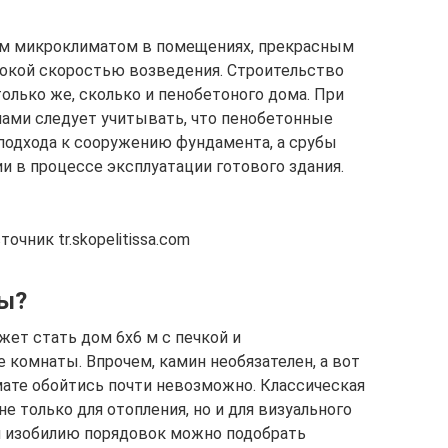
ым микроклиматом в помещениях, прекрасным
окой скоростью возведения. Строительство
олько же, сколько и пенобетоного дома. При
ами следует учитывать, что пенобетонные
подхода к сооружению фундамента, а срубы
 в процессе эксплуатации готового здания.
чник tr.skopelitissa.com
ы?
ет стать дом 6х6 м с печкой и
комнаты. Впрочем, камин необязателен, а вот
мате обойтись почти невозможно. Классическая
е только для отопления, но и для визуального
я изобилию порядовок можно подобрать