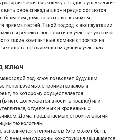
с риторический, поскольку сегодня супружеские
 свить свое «гнездышко» и редко остаются
, в большом доме некоторые комнаты
ля приема гостей. Такой подход к эксплуатации
нимают и решают построить на участке уютный
часто такие компактные домики строятся на
 сезонного проживания на дачных участках.
д ключ
с мансардой под ключ позволяет будущим
ве используемых стройматериалов и
оект, по которому осуществляется
(в него допускается вносить правки) или
утеплителя, отделочных и кровельных
азчиком. Дома, предлагаемые строительными
ющим технологиям:
с заполняется утеплителем (это может быть
л). С внешней стороны конструкция защищается