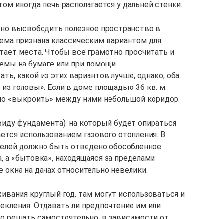
том иногда печь располагается у дальней стенки.
но высвободить полезное пространство в
ема признана классическим вариантом для
атает места. Чтобы все грамотно просчитать и
хемы на бумаге или при помощи
ть, какой из этих вариантов лучше, однако, оба
из головы». Если в доме площадью 36 кв. м.
но «выкроить» между ними небольшой коридор.
виду фундамента), на который будет опираться
ается использованием газового отопления. В
ателей должно быть отведено обособленное
, а «бытовка», находящаяся за пределами
окна на дачах относительно невелики.
ивания круглый год, там могут использоваться и
екления. Отдавать ли предпочтение им или
о решать самостоятельно, в зависимости от