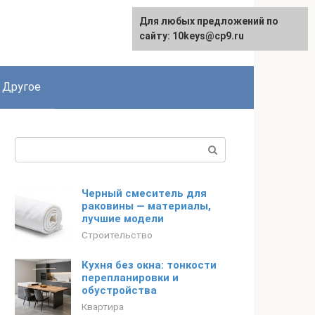
Для любых предложений по
English
сайту: 10keys@cp9.ru
Другое
Поиск:
Черный смеситель для
раковины — материалы,
лучшие модели
Строительство
Кухня без окна: тонкости
перепланировки и
обустройства
Квартира