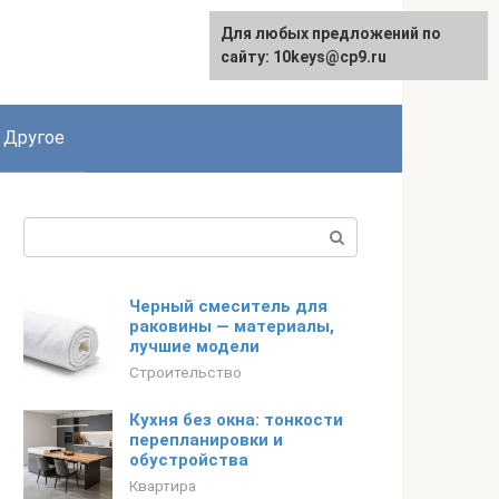
Для любых предложений по
English
сайту: 10keys@cp9.ru
Другое
Поиск:
Черный смеситель для
раковины — материалы,
лучшие модели
Строительство
Кухня без окна: тонкости
перепланировки и
обустройства
Квартира