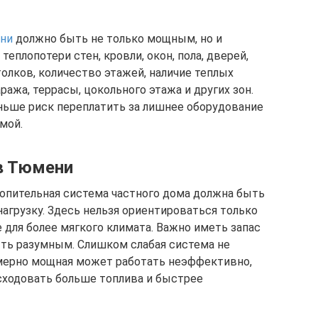
ени
должно быть не только мощным, но и
еплопотери стен, кровли, окон, пола, дверей,
олков, количество этажей, наличие теплых
аража, террасы, цокольного этажа и других зон.
ньше риск переплатить за лишнее оборудование
мой.
в Тюмени
топительная система частного дома должна быть
агрузку. Здесь нельзя ориентироваться только
 для более мягкого климата. Важно иметь запас
ыть разумным. Слишком слабая система не
змерно мощная может работать неэффективно,
сходовать больше топлива и быстрее