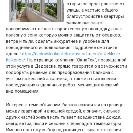
открытое пространство от
улицы, а частью общего
благоустройства квартиры.
Балкон всё чаще
воспринимают не как второстепенную площадку, а как
полезную зону, которую можно защитить от осадков,
ветра и пыли, сделать аккуратнее и удобнее для
повседневного использования. Подробнее смотрите
здесь:
https://dedovsk.oknatek.ru/assortment/osteklenie-
balkonov/
. На странице компании "ОкнаТек", посвящённой
этой услуге в Дедовске, прямо говорится о возможности
подобрать решение для преобразования балкона с
учётом пожеланий заказчика, а также о выполнении
последующих отделочных работ, меняющих внешний
вид помещения.
Интерес к теме объясним: балкон находится на границе
между квартирой и внешней средой, а значит, сильнее
других частей жилья испытывает воздействие дождя,
снега, ветра, пыли и сезонных перепадов температуры.
Именно поэтому выбор подходящего типа остекления