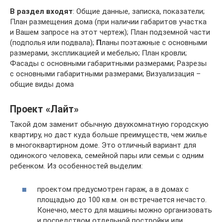
В раздел входят
: Общие данные, записка, показатели;
План размещения дома (при наличии габаритов участка
и Вашем запросе на этот чертеж); План подземной части
(подполья или подвала);
П
ланы поэтажные с основными
размерами, экспликацией и мебелью; План кровли;
Фасады с основными габаритными размерами; Разрезы
с основными габаритными размерами; Визуализация –
общие виды дома
Проект «Лайт»
Такой дом заменит обычную двухкомнатную городскую
квартиру, но даст куда больше преимуществ, чем жилье
в многоквартирном доме. Это отличный вариант для
одинокого человека, семейной пары или семьи с одним
ребенком. Из особенностей выделим:
проектом предусмотрен гараж, а в домах с
площадью до 100 кв.м. он встречается нечасто.
Конечно, место для машины можно организовать
и посредством отдельной постройки или