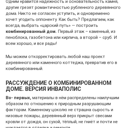
Одним нравится надёжность и основательность камня,
другие грезят романтичностью рубленного деревянного
дома. Никто не согласен уступить, и одновременно
хочет угодить оппоненту. Как быть? Предлагаем, как
всегда, выбрать «царский путь» — построить
комбинированный дом.
Первый этаж – каменный, из
пеноблока, газобетона или кирпича, а второй – сруб. И
всем хорошо, и все рады!
Мы можем откорректировать любой наш проект
деревянного или каменного коттеджа, превратив его в
комбинированный.
РАССУЖДЕНИЕ О КОМБИНИРОВАННОМ
ДОМЕ. ВЕРСИЯ ИНВАПОЛИС
Во- первых,
материалы в нём распределены наилучшим
образом по отношению к природным разрушающим
факторам. Каменному цоколю не страшна сырость и
низовые пожары, деревянный верх прикрыт свесами
кровли от дождя, он сухой, тёплый, не гниёт и почти не
нуждается в отделке и ремонте.