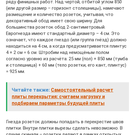
ряду финишных работ. Над чертой, отбитой углом 850
(или другой размер – горизонт столешницы), намечают
размещение и количество розеток, учитывая, что
декоративный обод имеет свою ширину. Для
большинства розеток обод 2-сантиметровый.
Еврогнезда имеют стандартный диаметр – 4 см. Это
означает, что каждое гнездо (или группа гнёзд) должно
находиться на 4 см, а когда предусматривается плинтус
4 + 2 см = 6 см. Штробим над немощёным полом
согласно уровню из расчёта: 25 мм (пол) + 850 мм (тумба
и столешница) + 60 мм (тело розетки, его кант, плинтус)
= 925 мм.
Читайте также:
Самостоятельный расчет
плиты перекрытия: считаем нагрузку и
подбираем параметры будущей плиты
Гнезда розеток должны попадать в перекрестие швов
плитки. Внутри плитки вырезы сделать невозможно. В
случае скинали – розетки делают в рамках открытых