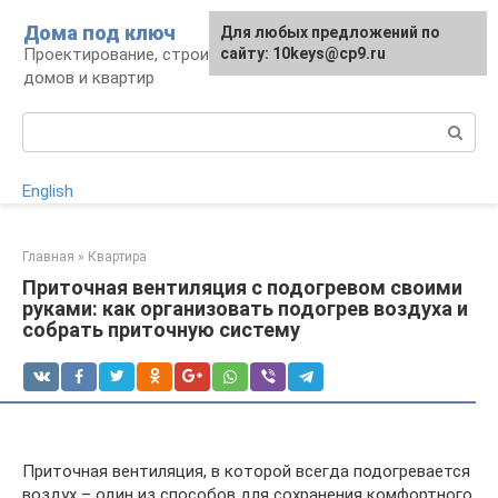
Перейти
Дома под ключ
Для любых предложений по
к
Проектирование, строительство и отделка
сайту: 10keys@cp9.ru
контенту
домов и квартир
Поиск:
English
Главная
»
Квартира
Приточная вентиляция с подогревом своими
руками: как организовать подогрев воздуха и
собрать приточную систему
Приточная вентиляция, в которой всегда подогревается
воздух – один из способов для сохранения комфортного