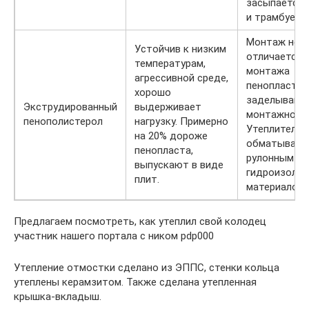
засыпается 
и трамбуется
Монтаж не
Устойчив к низким
отличается 
температурам,
монтажа
агрессивной среде,
пенопласта.
хорошо
заделывают
Экструдированный
выдерживает
монтажной п
пенополистерол
нагрузку. Примерно
Утеплитель
на 20% дороже
обматываю
пенопласта,
рулонным
выпускают в виде
гидроизоля
плит.
материалом.
Предлагаем посмотреть, как утеплил свой колодец
участник нашего портала с ником pdp000
Утепление отмостки сделано из ЭППС, стенки кольца
утеплены керамзитом. Также сделана утепленная
крышка-вкладыш.