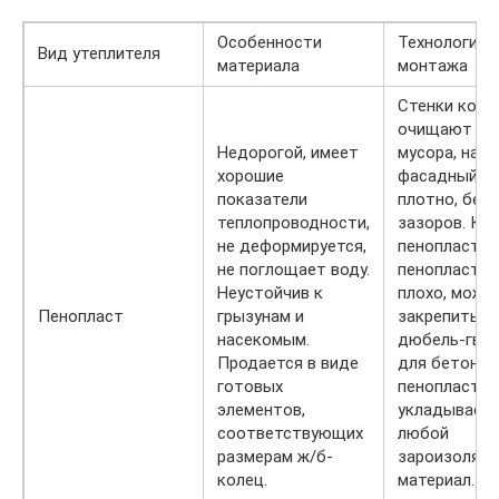
Особенности
Технология
Вид утеплителя
материала
монтажа
Стенки коло
очищают от
Недорогой, имеет
мусора, нано
хорошие
фасадный кл
показатели
плотно, без
теплопроводности,
зазоров. Кр
не деформируется,
пенопласт. Е
не поглощает воду.
пенопласт к
Неустойчив к
плохо, можн
Пенопласт
грызунам и
закрепить е
насекомым.
дюбель-гво
Продается в виде
для бетона. 
готовых
пенопласт
элементов,
укладывает
соответствующих
любой
размерам ж/б-
зароизоляц
колец.
материал. Т