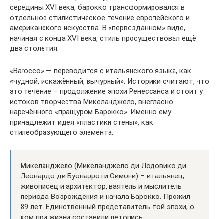
середины XVI века, барокко трансформировался в
отдельное стилистическое течение европейского и
американского искусства. В «первозданном» виде,
начиная с конца XVI века, стиль просуществовал ещё
два столетия.
«Barocco» — переводится с итальянского языка, как
«чудной, искажённый, вычурный». Историки считают, что
это течение – продолжение эпохи Ренессанса и стоит у
истоков творчества Микеланджело, внегласно
наречённого «пращуром Барокко». Именно ему
принадлежит идея «пластики стены», как
стилеобразующего элемента.
Микеланджело (Микеланджело ди Лодовико ди
Леонардо ди Буонарроти Симони) – итальянец,
живописец и архитектор, ваятель и мыслитель
периода Возрождения и начала Барокко. Прожил
89 лет. Единственный представитель той эпохи, о
ком при жизни составили летопись.