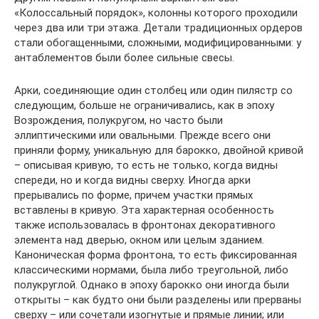
«Колоссальный порядок», колонны которого проходили
через два или три этажа. Детали традиционных ордеров
стали обогащенными, сложными, модифицированными: у
антаблементов были более сильные свесы.
Арки, соединяющие один столбец или один пилястр со
следующим, больше не ограничивались, как в эпоху
Возрождения, полукругом, но часто были
эллиптическими или овальными. Прежде всего они
приняли форму, уникальную для барокко, двойной кривой
– описывая кривую, то есть не только, когда видны
спереди, но и когда видны сверху. Иногда арки
прерывались по форме, причем участки прямых
вставлены в кривую. Эта характерная особенность
также использовалась в фронтонах декоративного
элемента над дверью, окном или целым зданием.
Каноническая форма фронтона, то есть фиксированная
классическими нормами, была либо треугольной, либо
полукруглой. Однако в эпоху барокко они иногда были
открыты – как будто они были разделены или прерваны
сверху – или сочетали изогнутые и прямые линии; или