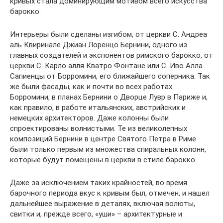
кривых стала доминирующим мотивом всего искусства
барокко.
Интерьеры были сделаны изгибом, от церкви С. Андреа
аль Квиринале Джиан Лоренцо Бернини, одного из
главных создателей и экспонентов римского барокко, от
церкви С. Карло алля Кватро Фонтане или С. Иво Алла
Сапиенцы от Борромини, его ближайшего соперника. Так
же были фасады, как и почти во всех работах
Борромини, в планах Бернини о Дворце Лувр в Париже и,
как правило, в работе итальянских, австрийских и
немецких архитекторов. Даже колонны были
спроектированы волнистыми. Те из великолепных
композиций Бернини в центре Святого Петра в Риме
были только первым из множества спиральных колонн,
которые будут помещены в церкви в стиле барокко.
Даже за исключением таких крайностей, во время
барочного периода вкус к кривым был, отмечен, и нашел
дальнейшее выражение в деталях, включая волюты,
свитки и, прежде всего, «уши» – архитектурные и