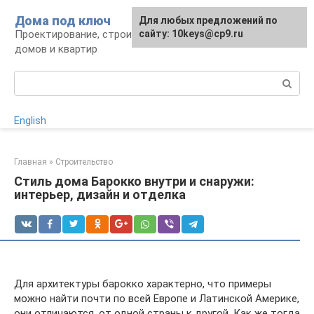
Перейти
Дома под ключ
Для любых предложений по
к
Проектирование, строительство и отделка
сайту: 10keys@cp9.ru
контенту
домов и квартир
Поиск:
English
Главная
»
Строительство
Стиль дома Барокко внутри и снаружи:
интерьер, дизайн и отделка
Для архитектуры барокко характерно, что примеры
можно найти почти по всей Европе и Латинской Америке,
они отличаются, от одной страны к другой. Как же тогда