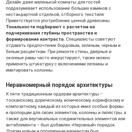
Дизайн даже маленькой комнаты для гостей
подразумевает использование больших каминов с
нестандартной отделкой, отборного текстиля.
Приветствуется употребление ценной древесины.
Тональности подбирают с расчетом на
подчеркивание глубины пространства и
формирование контраста.
Специалисты советуют
отдавать предпочтение бордовым, зеленым, черным и
белым расцветкам. При ремонте стены, дверные и
оконные рамы часто инкрустируют, также можно
применять штукатурку с включениями лепнины и
имитировать колонны.
Неравномерный порядок архитектуры
К пяти традиционным ордерам архитектуры –
тосканскому, дорическому, ионическому, коринфскому и
композитному, каждый из которых имел особые формы
и пропорции для своих элементов, колонны и пилястры, а
также для вертикальных соединительных элементов или
антаблемента – был добавлен «Неровный» порядок.
Другим новым и популярным вариантом был