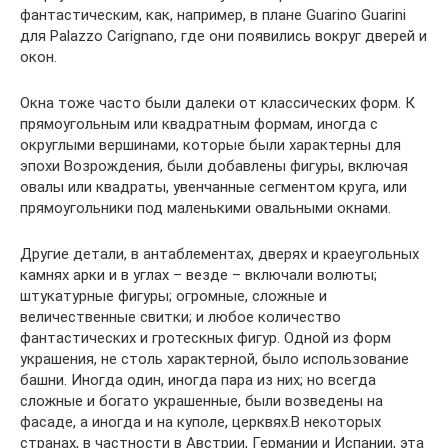
фантастическим, как, например, в плане Guarino Guarini
для Palazzo Carignano, где они появились вокруг дверей и
окон.
Окна тоже часто были далеки от классических форм. К
прямоугольным или квадратным формам, иногда с
округлыми вершинами, которые были характерны для
эпохи Возрождения, были добавлены фигуры, включая
овалы или квадраты, увенчанные сегментом круга, или
прямоугольники под маленькими овальными окнами.
Другие детали, в антаблементах, дверях и краеугольных
камнях арки и в углах – везде – включали волюты;
штукатурные фигуры; огромные, сложные и
величественные свитки; и любое количество
фантастических и гротескных фигур. Одной из форм
украшения, не столь характерной, было использование
башни. Иногда один, иногда пара из них; но всегда
сложные и богато украшенные, были возведены на
фасаде, а иногда и на куполе, церквях.В некоторых
странах, в частности в Австрии, Германии и Испании, эта