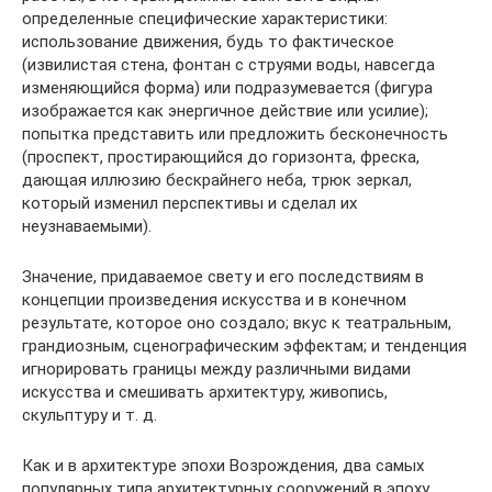
определенные специфические характеристики:
использование движения, будь то фактическое
(извилистая стена, фонтан с струями воды, навсегда
изменяющийся форма) или подразумевается (фигура
изображается как энергичное действие или усилие);
попытка представить или предложить бесконечность
(проспект, простирающийся до горизонта, фреска,
дающая иллюзию бескрайнего неба, трюк зеркал,
который изменил перспективы и сделал их
неузнаваемыми).
Значение, придаваемое свету и его последствиям в
концепции произведения искусства и в конечном
результате, которое оно создало; вкус к театральным,
грандиозным, сценографическим эффектам; и тенденция
игнорировать границы между различными видами
искусства и смешивать архитектуру, живопись,
скульптуру и т. д.
Как и в архитектуре эпохи Возрождения, два самых
популярных типа архитектурных сооружений в эпоху