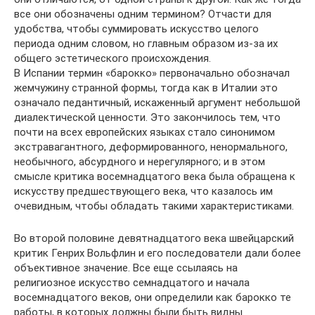
все они обозначены одним термином? Отчасти для
удобства, чтобы суммировать искусство целого
периода одним словом, но главным образом из-за их
общего эстетического происхождения.
В Испании термин «барокко» первоначально обозначал
жемчужину странной формы, тогда как в Италии это
означало педантичный, искаженный аргумент небольшой
диалектической ценности. Это закончилось тем, что
почти на всех европейских языках стало синонимом
экстравагантного, деформированного, ненормального,
необычного, абсурдного и нерегулярного; и в этом
смысле критика восемнадцатого века была обращена к
искусству предшествующего века, что казалось им
очевидным, чтобы обладать такими характеристиками.
Во второй половине девятнадцатого века швейцарский
критик Генрих Вольфлин и его последователи дали более
объективное значение. Все еще ссылаясь на
религиозное искусство семнадцатого и начала
восемнадцатого веков, они определили как барокко те
работы, в которых должны были быть видны