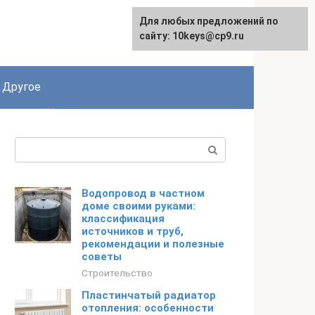
Для любых предложений по
English
сайту: 10keys@cp9.ru
Другое
Поиск:
Водопровод в частном
доме своими руками:
классификация
источников и труб,
рекомендации и полезные
советы
Строительство
Пластинчатый радиатор
отопления: особенности