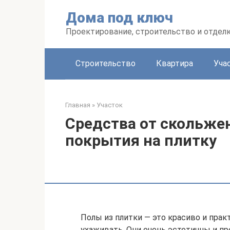
Перейти
Дома под ключ
к
контенту
Проектирование, строительство и отделк
Строительство
Квартира
Уча
Главная
»
Участок
Средства от скольже
покрытия на плитку
Полы из плитки — это красиво и прак
ухаживать. Они очень эстетичны и п