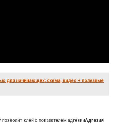
ью для начинающих: схема, видео + полезные
 позволит клей с показателем адгезии
Адгезия