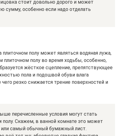
лицовка стоит довольно дорого и может
ю сумму, особенно если надо отделать
а плиточном полу может являться водяная лужа,
хом плиточном полу во время ходьбы, особенно,
образуется жёсткое сцепление, препятствующее
ностью пола и подошвой обуви влага
е чего резко снижается трение поверхностей и
 выше перечисленные условия могут стать
 полу. Скажем, в ванной комнате это может
 или самый обычный бумажный лист.
е всё тот же: абсолютно гладкая фактура