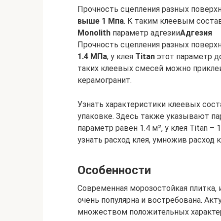
Прочность сцепления разных поверхн
выше 1 Мпа
. К таким клеевым состава
Monolith
параметр адгезии
Адгезия
Прочность сцепления разных поверхно
1.4 МПа
, у клея
Titan
этот параметр д
таких клеевых смесей можно приклеив
керамогранит.
Узнать характеристики клеевых сост
упаковке. Здесь также указывают пара
параметр равен 1.4 м², у клея Titan –
узнать расход клея, умножив расход 
Особенности
Современная морозостойкая плитка,
очень популярна и востребована. Акт
множеством положительных характер