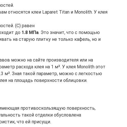
остей.
м относятся клеи Laparet Titan и Monolith. У клея
стей. (C) равен
оходит до
1.8 МПа
. Это значит, что с помощью
ать на старую плитку не только кафель, но и
авов можно на сайте производителя или на
метр расхода клея на 1 м². У клея Monolith этот
 1.3 м². Зная такой параметр, можно с легкостью
клея на площадь поверхности облицовки.
 имеющая противоскользящую поверхность,
уальность такой отделки обусловлена
истик, что ей присущи.