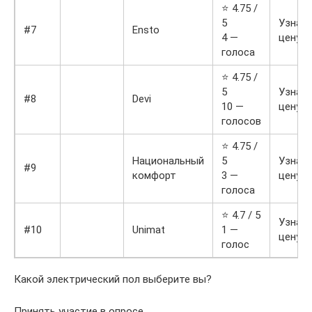
⭐ 4.75 /
5
Узнат
#7
Ensto
4 —
цену
голоса
⭐ 4.75 /
5
Узнат
#8
Devi
10 —
цену
голосов
⭐ 4.75 /
Национальный
5
Узнат
#9
комфорт
3 —
цену
голоса
⭐ 4.7 / 5
Узнат
#10
Unimat
1 —
цену
голос
Какой электрический пол выберите вы?
Принять участие в опросе