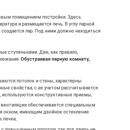
зовым помещением постройки. Здесь
ратура и размещается печь. В углу парной
 создается пар. Под ними должно находиться
ые ступеньками. Две, как правило,
 лежания.
Обустраивая парную комнату,
ваются потолок и стены, характерны
ные свойства, с их учетом рассчитывается
т, используются конструктивные приемы;
 вентиляции обеспечивается специальным
я окном, имеющим двойное остекление.
 печки;
 с повышенным порогом: так под дверь не