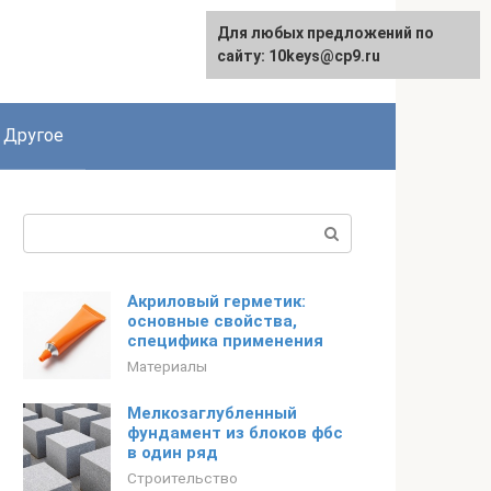
Для любых предложений по
English
сайту: 10keys@cp9.ru
Другое
Поиск:
Акриловый герметик:
основные свойства,
специфика применения
Материалы
Мелкозаглубленный
фундамент из блоков фбс
в один ряд
Строительство