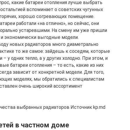
прос, какие батареи отопления лучше выбрать
 ностальгией вспоминает о советских чугунных
о горячих, хорошо согревающих помещение.
тареи работали «на отлично», но сейчас, они
морально устаревшими. На смену им уже пришли
 и экономически выгодные модели.
оводу новых радиаторов много диаметрально
актике то же самое: зайдешь к соседям, которые
 у одних тепло, а у других холодно. При этом, и
вые батареи отопления – то есть, какие из них
сегда зависит от конкретной модели. Для того,
ющих моделях, мы обратились к специалистам
дставлен очень широкий ассортимент
качества выбранных радиаторов Источник kp.md
етей в частном доме