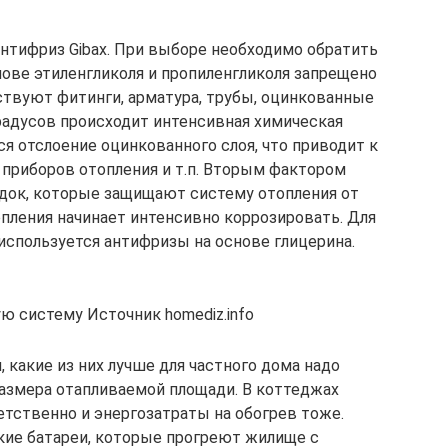
антифриз Gibax. При выборе необходимо обратить
нове этиленгликоля и пропиленгликоля запрещено
ствуют фитинги, арматура, трубы, оцинкованные
радусов происходит интенсивная химическая
ся отслоение оцинкованного слоя, что приводит к
приборов отопления и т.п. Вторым фактором
док, которые защищают систему отопления от
опления начинает интенсивно коррозировать. Для
спользуется антифризы на основе глицерина.
ю систему Источник homediz.info
 какие из них лучше для частного дома надо
размера отапливаемой площади. В коттеджах
тственно и энергозатраты на обогрев тоже.
кие батареи, которые прогреют жилище с