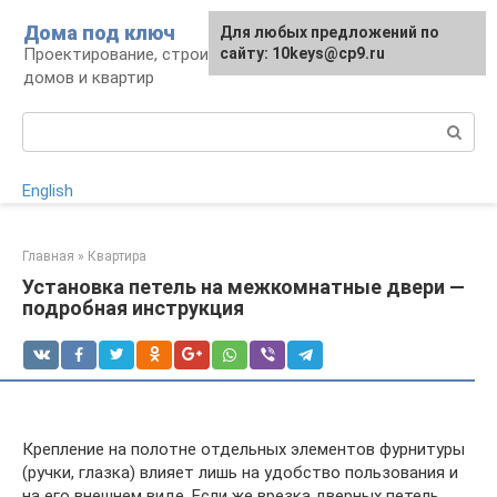
Перейти
Дома под ключ
Для любых предложений по
к
Проектирование, строительство и отделка
сайту: 10keys@cp9.ru
контенту
домов и квартир
Поиск:
English
Главная
»
Квартира
Установка петель на межкомнатные двери —
подробная инструкция
Крепление на полотне отдельных элементов фурнитуры
(ручки, глазка) влияет лишь на удобство пользования и
на его внешнем виде. Если же врезка дверных петель