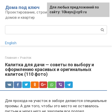
Перейти
Дома под ключ
Для любых предложений по
к
Проектирование, строительство и отделка
сайту: 10keys@cp9.ru
контенту
домов и квартир
Поиск:
English
Главная
»
Участок
Калитка для дачи — советы по выбору и
оформлению красивых и оригинальных
калиток (110 фото)
Для прохода на участок в заборе делаются специальные
проемы. А для того, чтобы это место не оставалось
пустым и через него не заходили все подряд,