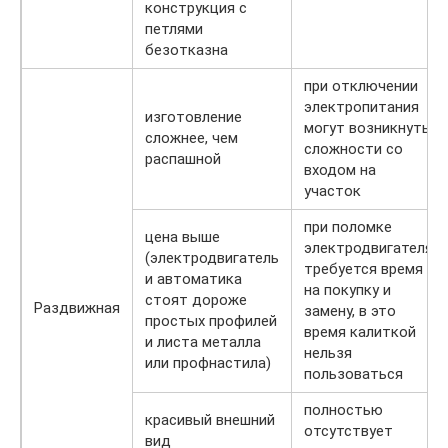
конструкция с
петлями
безотказна
при отключении
электропитания
изготовление
могут возникнуть
сложнее, чем
сложности со
распашной
входом на
участок
при поломке
цена выше
электродвигателя
(электродвигатель
требуется время
и автоматика
на покупку и
стоят дороже
Раздвижная
замену, в это
простых профилей
время калиткой
и листа металла
нельзя
или профнастила)
пользоваться
полностью
красивый внешний
отсутствует
вид