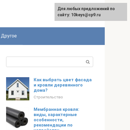
Для любых предложений по
English
сайту: 10keys@cp9.ru
Другое
Поиск:
Как выбрать цвет фасада
и кровли деревянного
дома?
Строительство
Мембранная кровля:
виды, характерные
особенности,
рекомендации по