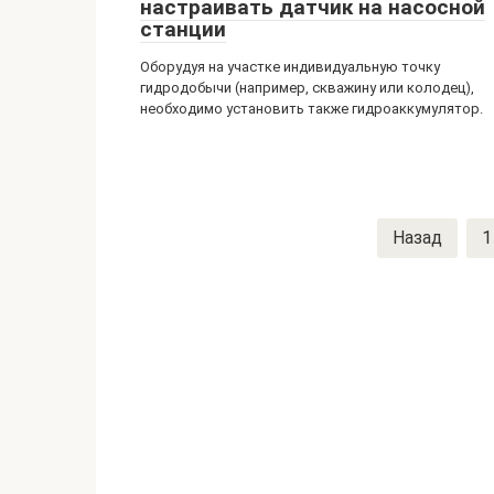
настраивать датчик на насосной
станции
Оборудуя на участке индивидуальную точку
гидродобычи (например, скважину или колодец),
необходимо установить также гидроаккумулятор.
Навигация
Назад
1
по
записям