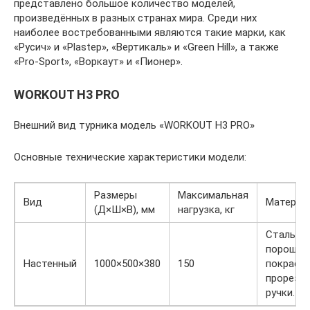
представлено большое количество моделей,
произведённых в разных странах мира. Среди них
наиболее востребованными являются такие марки, как
«Русич» и «Plastep», «Вертикаль» и «Green Hill», а также
«Pro-Sport», «Воркаут» и «Пионер».
WORKOUT H3 PRO
Внешний вид турника модель «WORKOUT H3 PRO»
Основные технические характеристики модели:
Размеры
Максимальная
Вид
Материа
(Д×Ш×В), мм
нагрузка, кг
Сталь и
порошко
Настенный
1000×500×380
150
покраска
прорези
ручки.