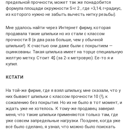
предельной прочности, может так же понадобится
формула площади окружности S=r 2 , где =3,14; r=радиус,
из которого нужно не забыть вычесть нитку резьбы).
Мне удалось найти через Интернет фирму, которая
продавала такие шпильки но из стали с классом
прочности 8 (в два раза больше, чем у обычной
шпильки!). К счастью они даже были с покрытием —
оцинкованы. Такая шпилька имеет на торце специальную
желтую метку. Стоит 4$ (за 2-х метровую). Ее-то я и
купил.
КСТАТИ
На той-же фирме, где я взял шпильку, мне сказали, что у
них бывают шпильки с классом прочности 10 (!), к
сожалению без покрытия. Но их не было в тот момент, и
ждать уже не хотелось. К тому-же продавец заверил
меня, что такие шпильки применяются только там, где
уже совсем запредельные нагрузки. Позднее, когда уже
всё было сделано, я узнал, что можно было поискать