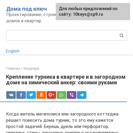
Перейти
Дома под ключ
Для любых предложений по
к
Проектирование, строительство и отделка
сайту: 10keys@cp9.ru
контенту
домов и квартир
Поиск:
English
Главная
»
Квартира
Крепление турника в квартире и в загородном
доме на химический анкер: своими руками
Когда житель мегаполиса или загородного коттеджа
решает повесить дома турник, то это ему кажется
простой задачей. Берешь дрель или перфоратор,
сверлишь стены, загоняешь крепёж и устанавливаешь