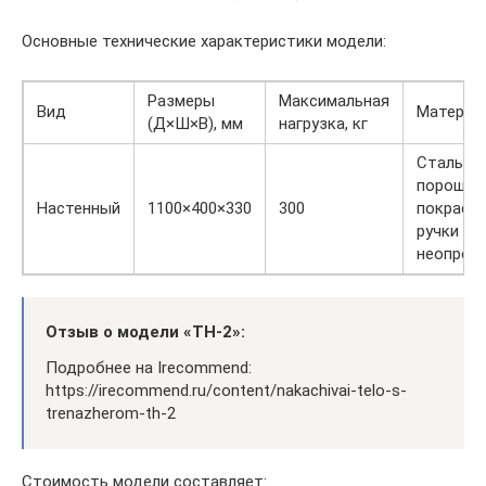
Основные технические характеристики модели:
Размеры
Максимальная
Вид
Материа
(Д×Ш×В), мм
нагрузка, кг
Сталь и
порошко
Настенный
1100×400×330
300
покраска
ручки из
неопрена
Отзыв о модели «ТН-2»:
Подробнее на Irecommend:
https://irecommend.ru/content/nakachivai-telo-s-
trenazherom-th-2
Стоимость модели составляет: